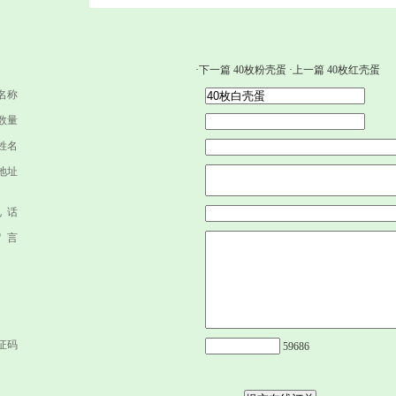
·下一篇 40枚粉壳蛋
·上一篇 40枚红壳蛋
名称
数量
姓名
地址
电 话
留 言
证码
59686