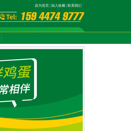
设为首页
|
加入收藏
|
联系我们