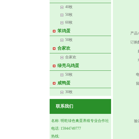
40枚
50枚
60枚
笨鸡蛋
产品
50枚
订购
合家欢
合家欢
绿壳乌鸡蛋
50枚
咸鸭蛋
30枚
联系我们
名称: 明乾绿色禽蛋养殖专业合作社
验
电话: 15944749777
热线: